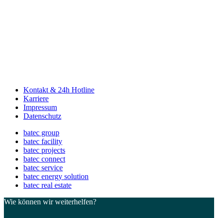
Kon­takt & 24h Hot­line
Kar­rie­re
Impres­sum
Daten­schutz
batec group
batec faci­li­ty
batec pro­jects
batec con­nect
batec ser­vice
batec ener­gy solu­ti­on
batec real estate
Wie können wir weiterhelfen?