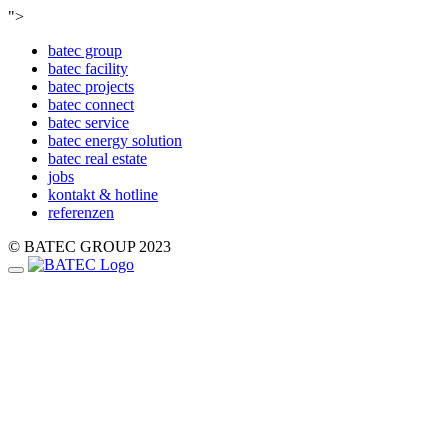
Zum
">
Inhalt
batec group
springen
batec faci­li­ty
batec pro­jects
batec con­nect
batec ser­vice
batec ener­gy solu­ti­on
batec real estate
jobs
kon­takt & hot­line
refe­ren­zen
© BATEC GROUP 2023